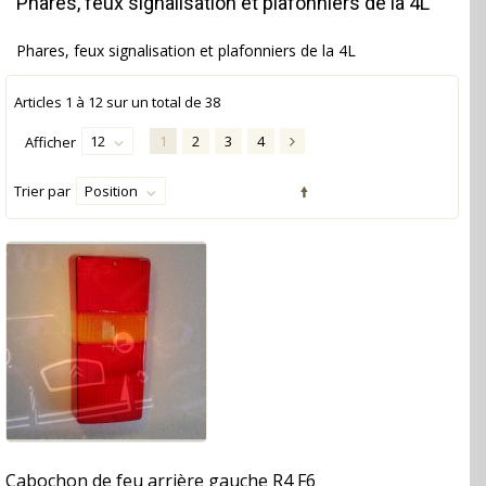
Phares, feux signalisation et plafonniers de la 4L
Phares, feux signalisation et plafonniers de la 4L
Articles
1
à
12
sur un total de
38
12
1
2
3
4
Afficher
Trier par
Position
Cabochon de feu arrière gauche R4 F6