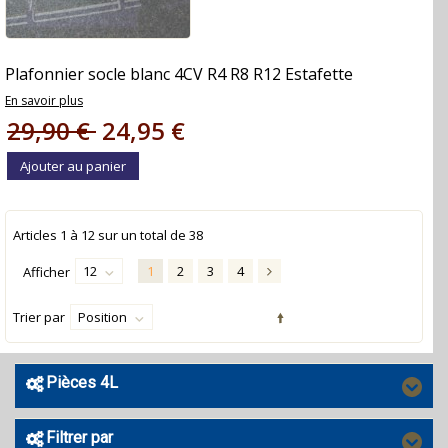
Plafonnier socle blanc 4CV R4 R8 R12 Estafette
En savoir plus
29,90 €
24,95 €
Ajouter au panier
Articles
1
à
12
sur un total de
38
12
1
2
3
4
Afficher
Trier par
Position
Pièces 4L
Filtrer par