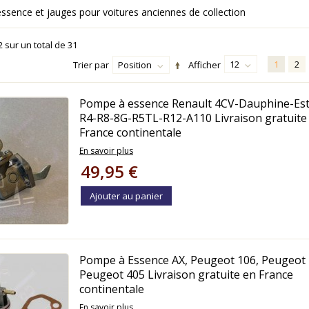
sence et jauges pour voitures anciennes de collection
2
sur un total de
31
12
1
2
Trier par
Position
Afficher
Pompe à essence Renault 4CV-Dauphine-Est
R4-R8-8G-R5TL-R12-A110 Livraison gratuite
France continentale
En savoir plus
49,95 €
Ajouter au panier
Pompe à Essence AX, Peugeot 106, Peugeot 
Peugeot 405 Livraison gratuite en France
continentale
En savoir plus