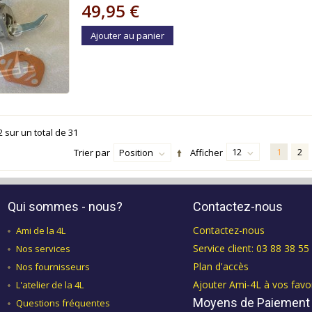
49,95 €
Ajouter au panier
2
sur un total de
31
12
1
2
Trier par
Position
Afficher
Qui sommes - nous?
Contactez-nous
Contactez-nous
Ami de la 4L
Service client: 03 88 38 55
Nos services
Plan d'accès
Nos fournisseurs
Ajouter Ami-4L à vos favo
L'atelier de la 4L
Moyens de Paiement
Questions fréquentes