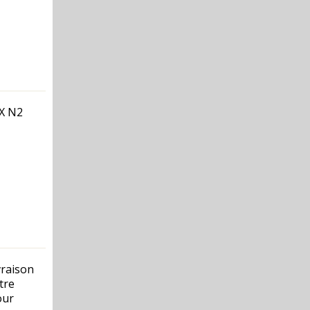
ZX N2
vraison
tre
our