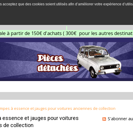
s acceptez que des cookies soient utilisés afin d’améliorer votre expérience d’utilis
ale à partir de 150€ d'achats ( 300€ pour les autres destina
mpes à essence et jauges pour voitures anciennes de collection
 essence et jauges pour voitures
S'abonner au
 de collection