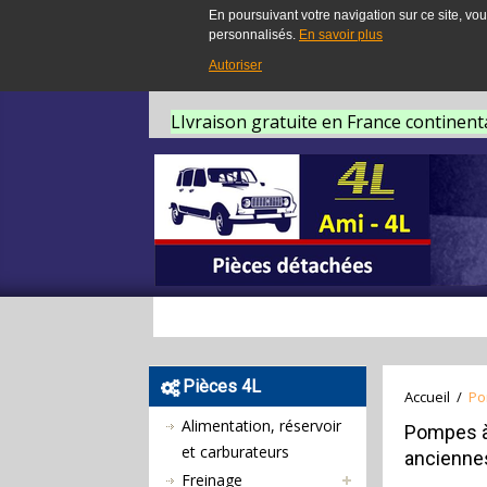
En poursuivant votre navigation sur ce site, vou
personnalisés.
En savoir plus
Autoriser
LIvraison gratuite en France continent
Pièces 4L
Accueil
/
Po
Alimentation, réservoir
Pompes à
et carburateurs
anciennes
Freinage