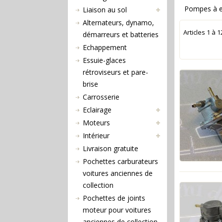
Pompes à es
Liaison au sol
Alternateurs, dynamo,
Articles
1
à
1
démarreurs et batteries
Echappement
Essuie-glaces
rétroviseurs et pare-
brise
Carrosserie
Eclairage
Moteurs
Intérieur
Livraison gratuite
Pochettes carburateurs
voitures anciennes de
collection
Pochettes de joints
moteur pour voitures
anciennes de collection