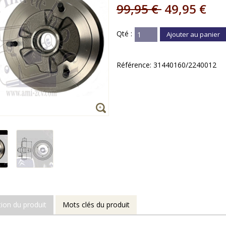
99,95 €
49,95 €
Qté :
Ajouter au panier
Référence:
31440160/2240012
tion du produit
Mots clés du produit