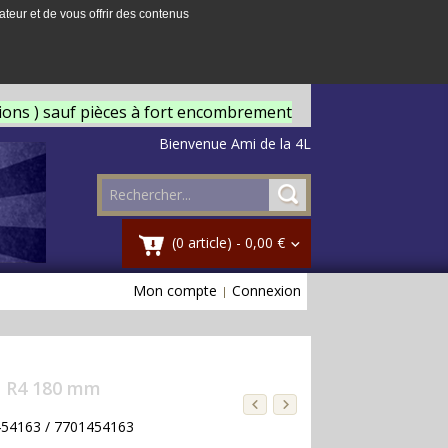
ateur et de vous offrir des contenus
tions ) sauf pièces à fort encombrement
Bienvenue Ami de la 4L
(0 article) -
0,00 €
Mon compte
Connexion
e R4 180 mm
1454163 / 7701454163