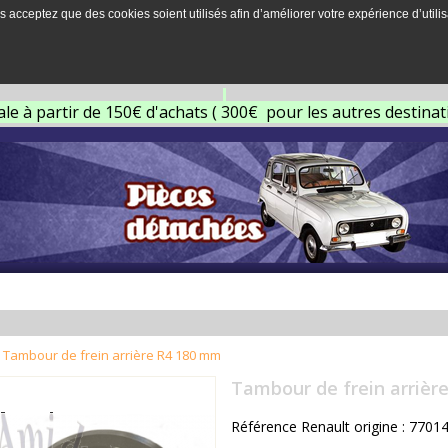
s acceptez que des cookies soient utilisés afin d’améliorer votre expérience d’utilis
ale à partir de 150€ d'achats ( 300€ pour les autres destina
Tambour de frein arrière R4 180 mm
Tambour de frein arrièr
Référence Renault origine : 770