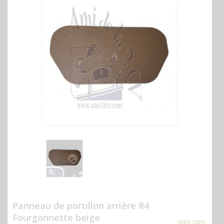
Panneau de portillon arrière R4
Fourgonnette beige