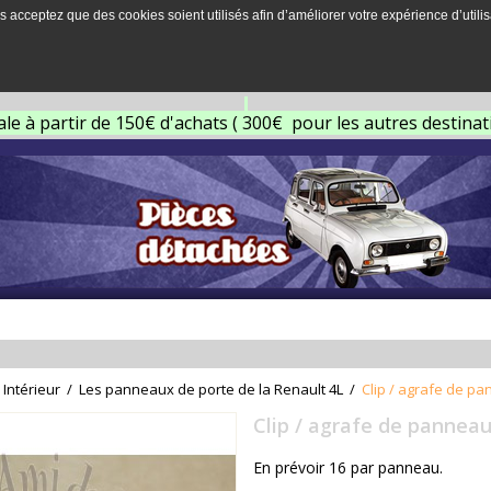
s acceptez que des cookies soient utilisés afin d’améliorer votre expérience d’utilis
ale à partir de 150€ d'achats ( 300€ pour les autres destina
Intérieur
/
Les panneaux de porte de la Renault 4L
/
Clip / agrafe de p
Clip / agrafe de panneau
En prévoir 16 par panneau.